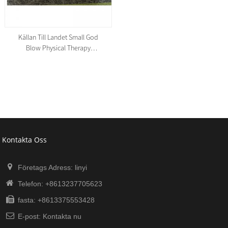
Källan Till Landet Small God
Blow Physical Therapy
Instrument,
Kontakta Oss
Företags Adress: linyi
Telefon:
+8613237705623
fasta:
+8613375553428
E-post:
Kontakta nu